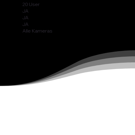
20 User
JA
JA
JA
Alle Kameras
Enterprise
Solutions