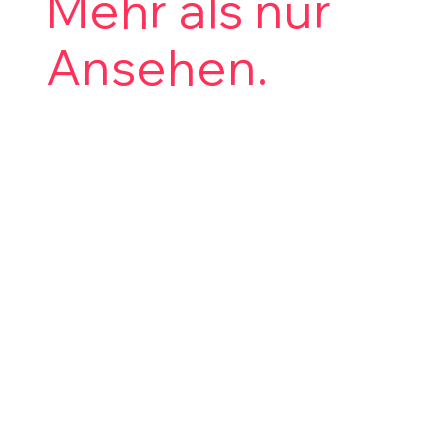
Mehr als nur
Ansehen.
Verwandle den Scan in ein interaktives
Werkzeug.
Fügen Sie Informationen hinzu, messen Sie
nach und schützen Sie Privatsphäre.
Mattertags
Info-Punkte
Der Kontext-Geber. "Erklären statt nur
zeigen. Verlinke PDFs, Videos,
Wartungsanleitungen oder externe
Webseiten direkt am Objekt. Der
digitale Zwilling wird zum zentralen