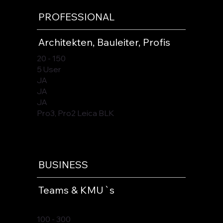
PROFESSIONAL
Architekten, Bauleiter, Profis
20 - 150
5 User
JA
JA
JA
Pro3, Pro2 Leica BLK
BUSINESS
Teams & KMU`s
100 - 300