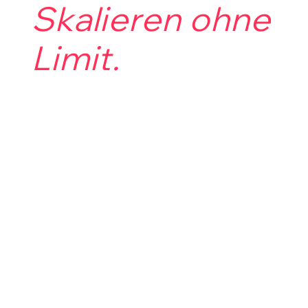
Skalieren ohne
Limit.
Ab 300 Spaces oder sensiblen Daten
stossen Standard-Pläne an ihre
Grenzen.
Als Schweizer Value added Partner
von Matterport migrieren wir Sie auf
eine individuelle Enterprise-Lösung.