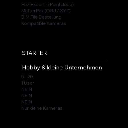
E57 Export - (Pointcloud)
MatterPak (OBJ / XYZ)
BIM File Bestellung
Kompatible Kameras
STARTER
Hobby & kleine Unternehmen
5 - 20
1 User
NEIN
NEIN
NEIN
Nur kleine Kameras