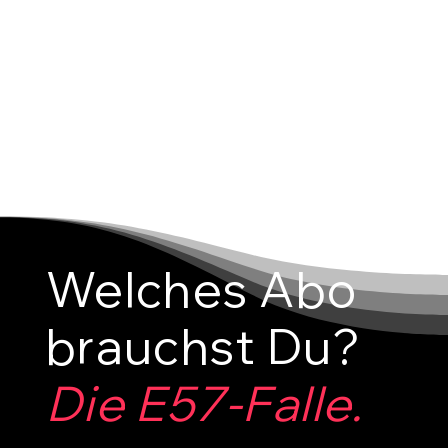
Areale in handlichen Abschnitten (z.B.
Flügel West, Flügel Ost) und
verschmelze diese in der Cloud zu
einem einzigen Master-Modell. Der
Standard-Workflow für komplexe
Campus-Projekte."
Welches Abo
brauchst Du?
Die E57-Falle.