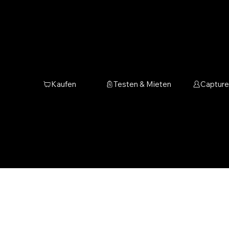
Datenschutz
Testen & Mieten
Kaufen
Capture
Verantwortliche Stelle im Sinne de
insbesondere der EU-Datenschutz
ist:
STUDIO 3DSIXTY GmbH
Miro P. Quenson
Herostrasse 7
8048 Zürich
Telefon: 0438830373