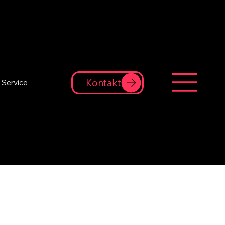
Kontakt
 Service
r Datenschutzgesetze,
grundverordnung (DSGVO),