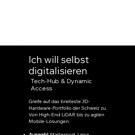
Wir zwingen dich in kein Korsett.
Ob du selbst scannen willst oder
Ergebnisse brauchst – wir bieten Dir
Möglichkeiten.
Ich will selbst
digitalisieren
Tech-Hub & Dynamic
Access
Greife auf das breiteste 3D-
Hardware-Portfolio der Schweiz zu.
Von High-End LiDAR bis zu agilen
Mobile-Lösungen.
Auswahl:
Matterport, Leica,