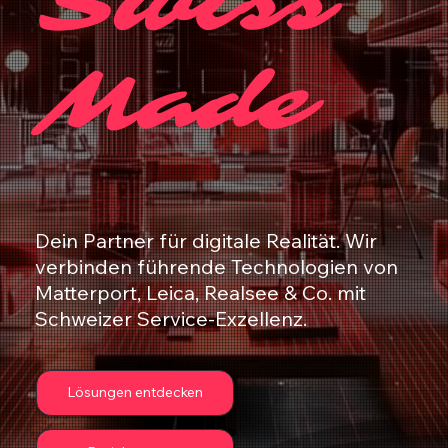
Swiss
Made
Dein Partner für digitale Realität. Wir
verbinden führende Technologien von
Matterport, Leica, Realsee & Co. mit
Schweizer Service-Exzellenz.
Lösungen entdecken