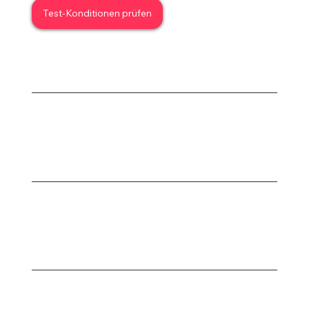
Test-Konditionen prüfen
Rent (Mieten):
Hole dir High-End Power (z.B. Matterport Pro3)
nur für die Projekttage, an denen Du sie
brauchst.
Try-Before-Buy:
Testen Newcomer wie Realsee oder 4DKanKan
risikofrei im Feld. Beim Kauf rechnen wir die
Miete zu 100% an.
Buy (Kaufen):