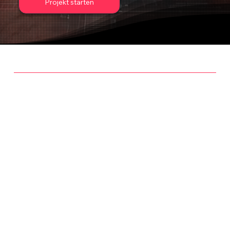
Projekt starten
DEINE WAHL
Ein Ziel, zwei
Wege.
Wählen deine
Strategie.